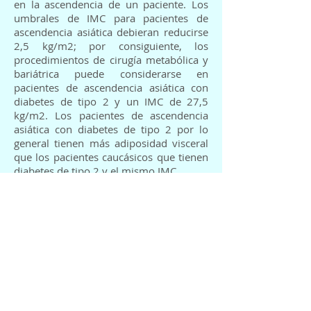
en la ascendencia de un paciente. Los
umbrales de IMC para pacientes de
ascendencia asiática debieran reducirse
2,5 kg/m2; por consiguiente, los
procedimientos de cirugía metabólica y
bariátrica puede considerarse en
pacientes de ascendencia asiática con
diabetes de tipo 2 y un IMC de 27,5
kg/m2. Los pacientes de ascendencia
asiática con diabetes de tipo 2 por lo
general tienen más adiposidad visceral
que los pacientes caucásicos que tienen
diabetes de tipo 2 y el mismo IMC.
La cirugía metabólica y bariátrica es
rentable, sobre todo en pacientes con
diabetes, según los datos
predominantemente basados en
estudios de modelación. La normativa
de reembolso de seguro por
procedimientos de cirugía metabólica y
bariátrica típicamente sólo refleja
criterios centrados en el peso corporal y
no métricas relacionadas con la diabetes